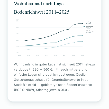
Wohnbauland nach Lage —
Bodenrichtwert 2011–2025
€/m²
600
gute Lage
560 €/m²
mittlere Lage
500
370 €/m²
einfache Lage
280 €/m²
400
300
200
100
2011
2013
2015
2017
2019
2021
2023
2025
Wohnbauland in guter Lage hat sich seit 2011 nahezu
verdoppelt (290 → 560 €/m²); auch mittlere und
einfache Lagen sind deutlich gestiegen. Quelle:
Gutachterausschuss für Grundstückswerte in der
Stadt Bielefeld — gebietstypische Bodenrichtwerte
(BORIS-NRW), Stichtag jeweils 01.01.