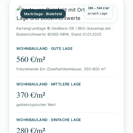
Wohnbauland
280 – 560 €/m²
je nach Lage
Marktlage · Bielefeld
Kartengrundlage © GeoBasis-DE / BKG (basemap.de) ·
Bodenrichtwerte: BORIS-NRW, Stand 01.01.2025
WOHNBAULAND · GUTE LAGE
560 €/m²
freistehende Ein-/Zweifamilienhäuser, 350–800 m²
WOHNBAULAND · MITTLERE LAGE
370 €/m²
gebietstypischer Wert
WOHNBAULAND · EINFACHE LAGE
280 €/m²