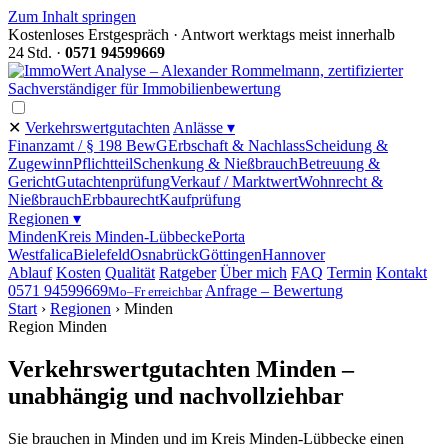
Zum Inhalt springen
Kostenloses Erstgespräch · Antwort werktags meist innerhalb
24 Std. ·
0571 94599669
✕
Verkehrswertgutachten
Anlässe ▾
Finanzamt / § 198 BewG
Erbschaft & Nachlass
Scheidung &
Zugewinn
Pflichtteil
Schenkung & Nießbrauch
Betreuung &
Gericht
Gutachtenprüfung
Verkauf / Marktwert
Wohnrecht &
Nießbrauch
Erbbaurecht
Kaufprüfung
Regionen ▾
Minden
Kreis Minden-Lübbecke
Porta
Westfalica
Bielefeld
Osnabrück
Göttingen
Hannover
Ablauf
Kosten
Qualität
Ratgeber
Über mich
FAQ
Termin
Kontakt
0571 94599669
Anfrage – Bewertung
Mo–Fr erreichbar
Start
›
Regionen
›
Minden
Region Minden
Verkehrswertgutachten Minden –
unabhängig und nachvollziehbar
Sie brauchen in Minden und im Kreis Minden-Lübbecke einen