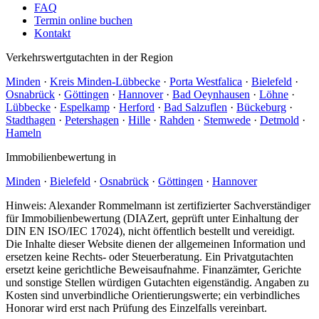
FAQ
Termin online buchen
Kontakt
Verkehrswertgutachten in der Region
Minden
·
Kreis Minden-Lübbecke
·
Porta Westfalica
·
Bielefeld
·
Osnabrück
·
Göttingen
·
Hannover
·
Bad Oeynhausen
·
Löhne
·
Lübbecke
·
Espelkamp
·
Herford
·
Bad Salzuflen
·
Bückeburg
·
Stadthagen
·
Petershagen
·
Hille
·
Rahden
·
Stemwede
·
Detmold
·
Hameln
Immobilienbewertung in
Minden
·
Bielefeld
·
Osnabrück
·
Göttingen
·
Hannover
Hinweis: Alexander Rommelmann ist zertifizierter Sachverständiger
für Immobilienbewertung (DIAZert, geprüft unter Einhaltung der
DIN EN ISO/IEC 17024), nicht öffentlich bestellt und vereidigt.
Die Inhalte dieser Website dienen der allgemeinen Information und
ersetzen keine Rechts- oder Steuerberatung. Ein Privatgutachten
ersetzt keine gerichtliche Beweisaufnahme. Finanzämter, Gerichte
und sonstige Stellen würdigen Gutachten eigenständig. Angaben zu
Kosten sind unverbindliche Orientierungswerte; ein verbindliches
Honorar wird erst nach Prüfung des Einzelfalls vereinbart.